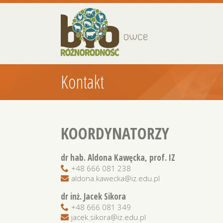
Kontakt
KOORDYNATORZY
dr hab. Aldona Kawęcka, prof. IZ
+48 666 081 238
aldona.kawecka@iz.edu.pl
dr inż. Jacek Sikora
+48 666 081 349
jacek.sikora@iz.edu.pl