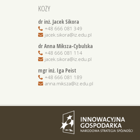
KOZY
dr inż. Jacek Sikora
+48 666 081 349
jacek.sikora@iz.edu.pl
dr Anna Miksza-Cybulska
+48 666 081 114
jacek.sikora@iz.edu.pl
mgr inż. Iga Peist
+48 666 081 189
anna.miksza@iz.edu.pl